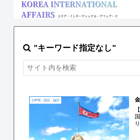
"キーワード指定なし"
金
2)声明・談話・論評