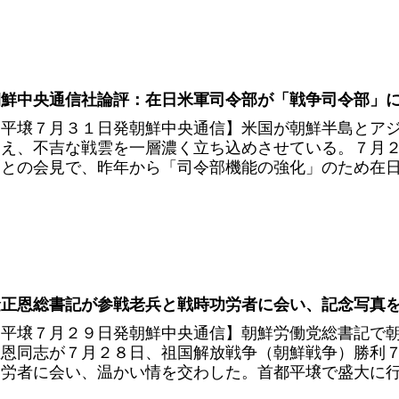
鮮中央通信社論評：在日米軍司令部が「戦争司令部」に変身
【平壌７月３１日発朝鮮中央通信】米国が朝鮮半島とア
加え、不吉な戦雲を一層濃く立ち込めさせている。７月
聞との会見で、昨年から「司令部機能の強化」のため在日米
金正恩総書記が参戦老兵と戦時功労者に会い、記念写真を撮る
【平壌７月２９日発朝鮮中央通信】朝鮮労働党総書記で
正恩同志が７月２８日、祖国解放戦争（朝鮮戦争）勝利
功労者に会い、温かい情を交わした。首都平壌で盛大に行わ