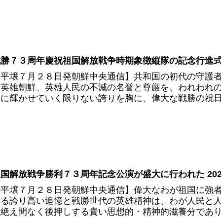
勝７３周年慶祝祖国解放戦争時期象徴縦隊の記念行進式 2
【平壌７月２８日発朝鮮中央通信】共和国の初代の守護
た英雄朝鮮、英雄人民の不滅の名誉と尊厳を、われわれ
らに輝かせていく限りない誇りを胸に、偉大な戦勝の祝日を
国解放戦争勝利７３周年記念公演が盛大に行われた 202
【平壌７月２８日発朝鮮中央通信】偉大なわが祖国に強
する誇り高い追憶と戦勝世代の英雄精神は、わが人民と
と絶え間なく後押しする貴い思想的・精神的滋養分であり、