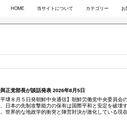
HOME
当サイトについて
カテゴリー
お
與正党部長が談話発表 2026年8月5日
【平壌８月５日発朝鮮中央通信】朝鮮労働党中央委員会
国、日本の先制攻撃能力の保有は国際平和と安定を破壊
り。世界的な地政学的衝突と陣営対決が激化している現在の