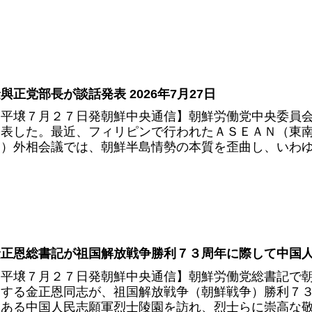
與正党部長が談話発表 2026年7月27日
【平壌７月２７日発朝鮮中央通信】朝鮮労働党中央委員
発表した。最近、フィリピンで行われたＡＳＥＡＮ（東
Ｆ）外相会議では、朝鮮半島情勢の本質を歪曲し、いわゆる
金正恩総書記が祖国解放戦争勝利７３周年に際して中国人民
【平壌７月２７日発朝鮮中央通信】朝鮮労働党総書記で
愛する金正恩同志が、祖国解放戦争（朝鮮戦争）勝利７
にある中国人民志願軍烈士陵園を訪れ、烈士らに崇高な敬意