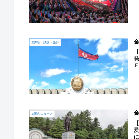
金
2)声明・談話・論評
1)国内ニュース