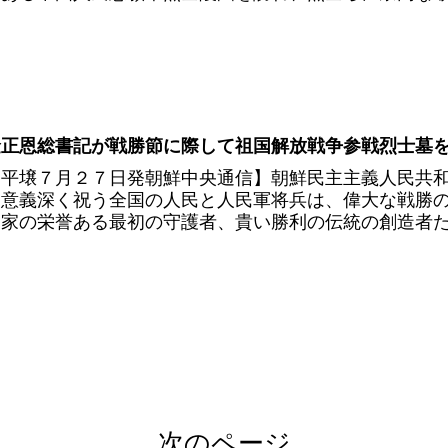
正恩総書記が戦勝節に際して祖国解放戦争参戦烈士墓を訪れ
【平壌７月２７日発朝鮮中央通信】朝鮮民主主義人民共
を意義深く祝う全国の人民と人民軍将兵は、偉大な戦勝
国家の栄誉ある最初の守護者、貴い勝利の伝統の創造者たち
次のページ