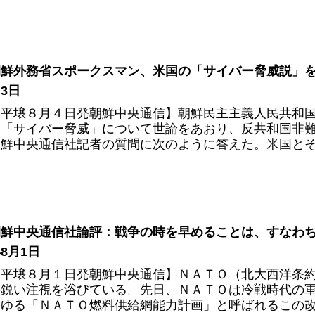
朝鮮外務省スポークスマン、米国の「サイバー脅威説」を根
3日
【平壌８月４日発朝鮮中央通信】朝鮮民主主義人民共和
る「サイバー脅威」について世論をあおり、反共和国非
朝鮮中央通信社記者の質問に次のように答えた。米国とその
朝鮮中央通信社論評：戦争の時を早めることは、すなわちＮ
8月1日
【平壌８月１日発朝鮮中央通信】ＮＡＴＯ（北大西洋条
の鋭い注視を浴びている。先日、ＮＡＴＯは冷戦時代の
わゆる「ＮＡＴＯ燃料供給網能力計画」と呼ばれるこの改編