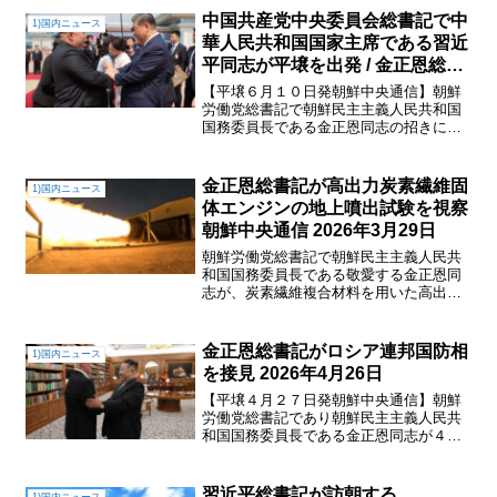
中国共産党中央委員会総書記で中
1)国内ニュース
華人民共和国国家主席である習近
平同志が平壌を出発 / 金正恩総書
記が習近平同志を温かく見送る
【平壌６月１０日発朝鮮中央通信】朝鮮
2026年6月9日
労働党総書記で朝鮮民主主義人民共和国
国務委員長である金正恩同志の招きによ
りわが国を国家訪問していた中国共産党
中央委員会総書記で中華人民共和国国家
主席である習近平同志が６月９日午後、
金正恩総書記が高出力炭素繊維固
1)国内ニュース
専用機で平壌を出発した。...
体エンジンの地上噴出試験を視察
朝鮮中央通信 2026年3月29日
朝鮮労働党総書記で朝鮮民主主義人民共
和国国務委員長である敬愛する金正恩同
志が、炭素繊維複合材料を用いた高出力
固体エンジンの地上噴出試験を視察し
た。更新された高出力固体エンジンの最
大推進力は２５００ｋＮであり、当該の
金正恩総書記がロシア連邦国防相
1)国内ニュース
試験は戦略的打撃手段の不断...
を接見 2026年4月26日
【平壌４月２７日発朝鮮中央通信】朝鮮
労働党総書記であり朝鮮民主主義人民共
和国国務委員長である金正恩同志が４月
２６日、海外軍事作戦戦闘偉勲記念館の
竣工式に参加するためわが国を訪問した
ロシア連邦のアンドレイ・ベロウソフ国
習近平総書記が訪朝する