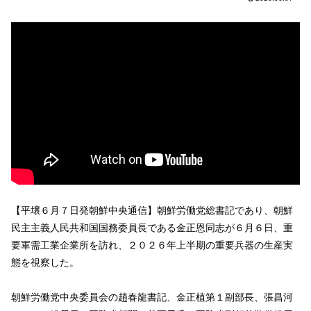
【平壌６月７日発朝鮮中央通信】朝鮮労働党総書記であり、朝鮮
民主主義人民共和国国務委員長である金正恩同志が６月６日、重
要軍需工業企業所を訪れ、２０２６年上半期の重要兵器の生産実
態を視察した。
朝鮮労働党中央委員会の趙春龍書記、金正植第１副部長、張昌河