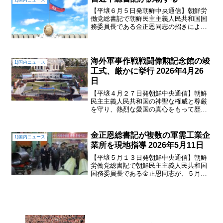
1)国内ニュース
防相を接見した。金正恩総...
【平壌６月５日発朝鮮中央通信】朝鮮労
働党総書記で朝鮮民主主義人民共和国国
務委員長である金正恩同志の招きによっ
て、中国共産党中央委員会総書記で中華
人民共和国国家主席である習近平同志が
６月８日―９日、朝鮮民主主義人民共和
国を国家訪問する。
海外軍事作戦戦闘偉勲記念館の竣
1)国内ニュース
工式、厳かに挙行 2026年4月26
日
【平壌４月２７日発朝鮮中央通信】朝鮮
民主主義人民共和国の神聖な権威と尊厳
を守り、熱烈な愛国の真心をもって歴史
に前例のない奇跡的な戦勝神話を創造し
た朝鮮人民軍海外軍事作戦参戦勇士の偉
大な英雄精神を称える戦闘偉勲記念館
金正恩総書記が複数の軍需工業企
1)国内ニュース
が、首都の一等地に立派に建...
業所を現地指導 2026年5月11日
【平壌５月１３日発朝鮮中央通信】朝鮮
労働党総書記で朝鮮民主主義人民共和国
国務委員長である金正恩同志が、５月１
１日、複数の軍需工業企業所を現地指導
した。朝鮮労働党中央委員会の趙春龍書
記、朝鮮労働党中央委員会の金正植第１
副部長、国防省顧問の朴正...