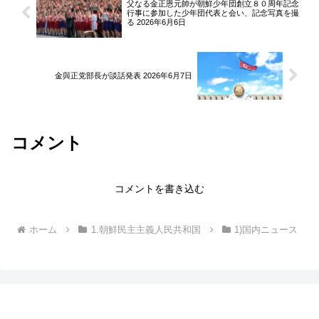
父なる金正恩元帥が朝鮮少年団創立８０周年記念
行事に参加した少年団代表と会い、記念写真を撮
る 2026年6月6日
金與正党部長が談話発表 2026年6月7日
コメント
コメントを書き込む
ホーム
1.朝鮮民主主義人民共和国
1)国内ニュース