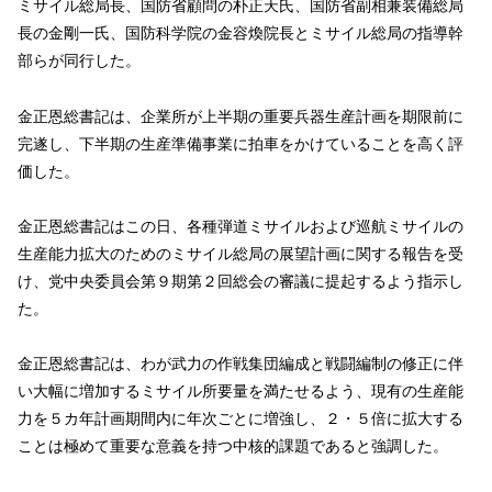
ミサイル総局長、国防省顧問の朴正天氏、国防省副相兼装備総局
長の金剛一氏、国防科学院の金容煥院長とミサイル総局の指導幹
部らが同行した。
金正恩総書記は、企業所が上半期の重要兵器生産計画を期限前に
完遂し、下半期の生産準備事業に拍車をかけていることを高く評
価した。
金正恩総書記はこの日、各種弾道ミサイルおよび巡航ミサイルの
生産能力拡大のためのミサイル総局の展望計画に関する報告を受
け、党中央委員会第９期第２回総会の審議に提起するよう指示し
た。
金正恩総書記は、わが武力の作戦集団編成と戦闘編制の修正に伴
い大幅に増加するミサイル所要量を満たせるよう、現有の生産能
力を５カ年計画期間内に年次ごとに増強し、２・５倍に拡大する
ことは極めて重要な意義を持つ中核的課題であると強調した。