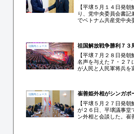
【平壌５月１４日発朝
り、党中央委員会書記
でベトナム共産党中央
としてわが国を訪問した
祖国解放戦争勝利７３周
1)国内ニュース
【平壌７月２８日発朝
名声を与えた７・２７
が人民と人民軍将兵を
する貴い思想的・精神的
崔善姫外相がシンガポール
1)国内ニュース
【平壌５月２７日発朝
が２６日、平壌議事堂
ン外相と会談した。崔
友好協力関係を、両国人