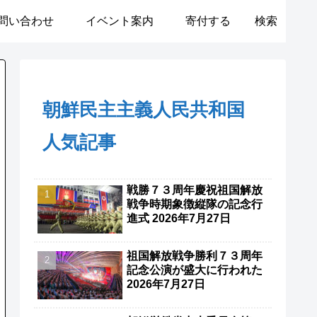
問い合わせ
イベント案内
寄付する
検索
朝鮮民主主義人民共和国
人気記事
戦勝７３周年慶祝祖国解放
戦争時期象徴縦隊の記念行
進式 2026年7月27日
祖国解放戦争勝利７３周年
記念公演が盛大に行われた
2026年7月27日