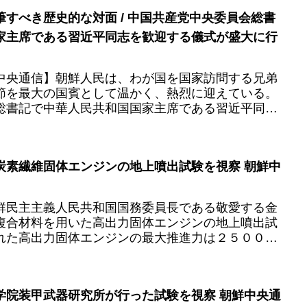
すべき歴史的な対面 / 中国共産党中央委員会総書
家主席である習近平同志を歓迎する儀式が盛大に行
中央通信】朝鮮人民は、わが国を国家訪問する兄弟
節を最大の国賓として温かく、熱烈に迎えている。
総書記で中華人民共和国国家主席である習近平同志
日、金日成広場で行わ...
炭素繊維固体エンジンの地上噴出試験を視察 朝鮮中
鮮民主主義人民共和国国務委員長である敬愛する金
複合材料を用いた高出力固体エンジンの地上噴出試
れた高出力固体エンジンの最大推進力は２５００ｋ
戦略的打撃手段の不断...
学院装甲武器研究所が行った試験を視察 朝鮮中央通