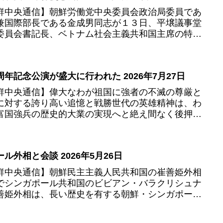
鮮中央通信】朝鮮労働党中央委員会政治局委員であ
兼国際部長である金成男同志が１３日、平壌議事堂
委員会書記長、ベトナム社会主義共和国主席の特使
ベトナム共産党中央委...
年記念公演が盛大に行われた 2026年7月27日
鮮中央通信】偉大なわが祖国に強者の不滅の尊厳と
に対する誇り高い追憶と戦勝世代の英雄精神は、わ
富国強兵の歴史的大業の実現へと絶え間なく後押し
滋養分であり、勝利の...
外相と会談 2026年5月26日
鮮中央通信】朝鮮民主主義人民共和国の崔善姫外相
でシンガポール共和国のビビアン・バラクリシュナ
善姫外相は、長い歴史を有する朝鮮・シンガポール
民の志向と願いに即し...