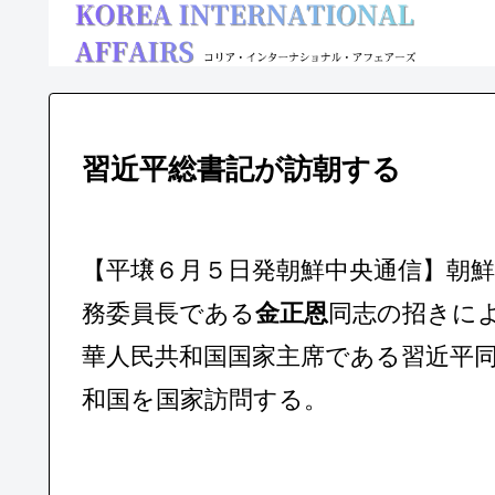
習近平総書記が訪朝する
【平壌６月５日発朝鮮中央通信】朝
務委員長である
金正恩
同志の招きに
華人民共和国国家主席である習近平
和国を国家訪問する。