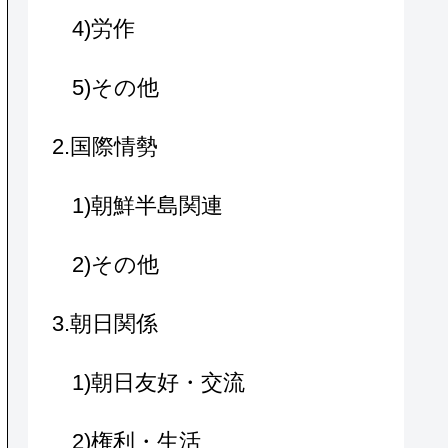
4)労作
5)その他
2.国際情勢
1)朝鮮半島関連
2)その他
3.朝日関係
1)朝日友好・交流
2)権利・生活