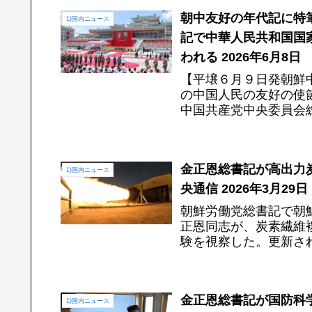
朝中友好の年代記に特筆
1)国内ニュース
記で中華人民共和国国
われる 2026年6月8日
【平壌６月９日発朝鮮
の中国人民の友好の使
中国共産党中央委員会
を歓迎する儀式が６月８
金正恩総書記が高出力
1)国内ニュース
央通信 2026年3月29日
朝鮮労働党総書記で朝
正恩同志が、炭素繊維
験を視察した。更新さ
Ｎであり、当該の試験は
金正恩総書記が国防科
1)国内ニュース