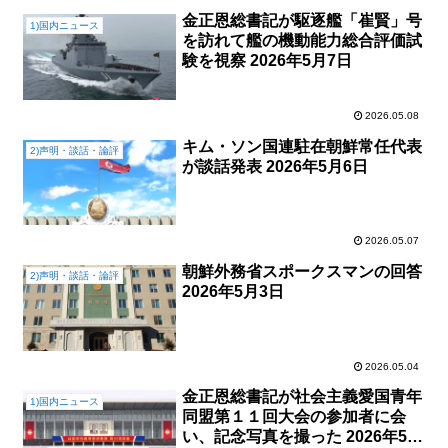
金正恩総書記が駆逐艦「崔賢」号
1)国内ニュース
を訪れて艦の機動能力総合評価試
験を視察 2026年5月7日
2026.05.08
キム・ソン国連駐在朝鮮常任代表
2)声明・談話・論評
が談話発表 2026年5月6日
2026.05.07
朝鮮外務省スポークスマンの回答
2)声明・談話・論評
2026年5月3日
2026.05.04
金正恩総書記が社会主義愛国青年
1)国内ニュース
同盟第１１回大会の参加者に会
い、記念写真を撮った 2026年5月