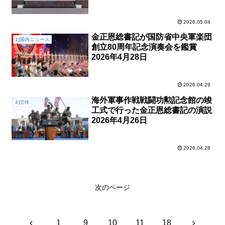
2日
2026.05.04
金正恩総書記が国防省中央軍楽団
1)国内ニュース
創立80周年記念演奏会を鑑賞
2026年4月28日
2026.04.29
海外軍事作戦戦闘功勲記念館の竣
4)労作
工式で行った金正恩総書記の演説
2026年4月26日
2026.04.28
次のページ
前
次
1
9
10
11
18