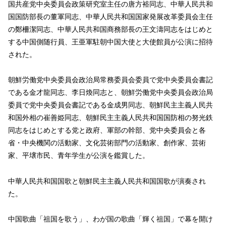
国共産党中央委員会政策研究室主任の唐方裕同志、中華人民共和
国国防部長の董軍同志、中華人民共和国国家発展改革委員会主任
の鄭柵潔同志、中華人民共和国商務部長の王文濤同志をはじめと
する中国側随行員、王亜軍駐朝中国大使と大使館員が公演に招待
された。
朝鮮労働党中央委員会政治局常務委員会委員で党中央委員会書記
である金才龍同志、李日煥同志と、朝鮮労働党中央委員会政治局
委員で党中央委員会書記である金成男同志、朝鮮民主主義人民共
和国外相の崔善姫同志、朝鮮民主主義人民共和国国防相の努光鉄
同志をはじめとする党と政府、軍部の幹部、党中央委員会と各
省・中央機関の活動家、文化芸術部門の活動家、創作家、芸術
家、平壌市民、青年学生が公演を鑑賞した。
中華人民共和国国歌と朝鮮民主主義人民共和国国歌が演奏され
た。
中国歌曲「祖国を歌う」、わが国の歌曲「輝く祖国」で幕を開け