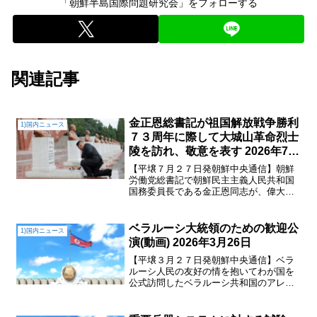
「朝鮮半島国際問題研究会」をフォローする
関連記事
金正恩総書記が祖国解放戦争勝利
1)国内ニュース
７３周年に際して大城山革命烈士
陵を訪れ、敬意を表す 2026年7月
26日
【平壌７月２７日発朝鮮中央通信】朝鮮
労働党総書記で朝鮮民主主義人民共和国
国務委員長である金正恩同志が、偉大な
祖国解放戦争（朝鮮戦争）勝利７３周年
に際して７月２６日、大城山革命烈士陵
を訪れた。朝鮮労働党中央委員会政治局
ベラルーシ大統領のための歓迎公
1)国内ニュース
常務委員会委員をはじめ党...
演(動画) 2026年3月26日
【平壌３月２７日発朝鮮中央通信】ベラ
ルーシ人民の友好の情を抱いてわが国を
公式訪問したベラルーシ共和国のアレク
サンドル・ルカシェンコ大統領のための
歓迎公演が３月２６日、アイススケート
リンクで行われた。朝鮮民主主義人民共