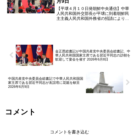
月9日
【平壌４月１０日発朝鮮中央通信】中華
人民共和国外交部長が平壌に到着朝鮮民
主主義人民共和国外務省の招請により朝
鮮を訪問する、中国共産党中央委員会政
治局委員であり中華人民共和国の王毅外
交部長が９日、平壌に到着した。平壌国
際空港の国旗掲揚台には朝...
金正恩総書記が中国共産党中央委員会総書記、中
華人民共和国国家主席である習近平同志の訪朝を
歓迎して宴会を催す 2026年6月8日
中国共産党中央委員会総書記で中華人民共和国国
家主席である習近平同志が友誼塔に花籠を献呈
2026年6月9日
コメント
コメントを書き込む