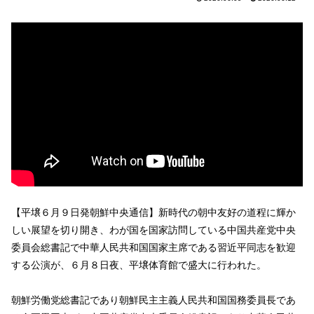
【平壌６月９日発朝鮮中央通信】新時代の朝中友好の道程に輝か
しい展望を切り開き、わが国を国家訪問している中国共産党中央
委員会総書記で中華人民共和国国家主席である習近平同志を歓迎
する公演が、６月８日夜、平壌体育館で盛大に行われた。
朝鮮労働党総書記であり朝鮮民主主義人民共和国国務委員長であ