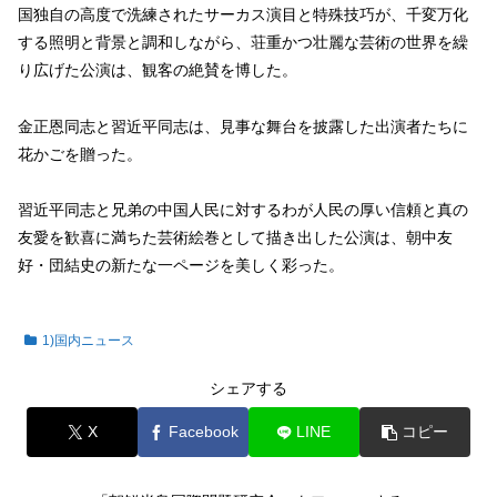
国独自の高度で洗練されたサーカス演目と特殊技巧が、千変万化
する照明と背景と調和しながら、荘重かつ壮麗な芸術の世界を繰
り広げた公演は、観客の絶賛を博した。
金正恩同志と習近平同志は、見事な舞台を披露した出演者たちに
花かごを贈った。
習近平同志と兄弟の中国人民に対するわが人民の厚い信頼と真の
友愛を歓喜に満ちた芸術絵巻として描き出した公演は、朝中友
好・団結史の新たな一ページを美しく彩った。
1)国内ニュース
シェアする
X
Facebook
LINE
コピー