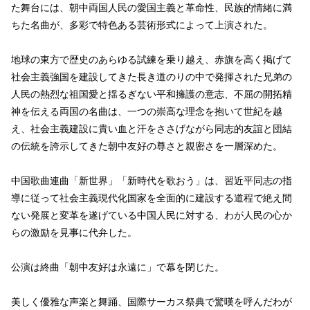
た舞台には、朝中両国人民の愛国主義と革命性、民族的情緒に満
ちた名曲が、多彩で特色ある芸術形式によって上演された。
地球の東方で歴史のあらゆる試練を乗り越え、赤旗を高く掲げて
社会主義強国を建設してきた長き道のりの中で発揮された兄弟の
人民の熱烈な祖国愛と揺るぎない平和擁護の意志、不屈の開拓精
神を伝える両国の名曲は、一つの崇高な理念を抱いて世紀を越
え、社会主義建設に貴い血と汗をささげながら同志的友誼と団結
の伝統を誇示してきた朝中友好の尊さと親密さを一層深めた。
中国歌曲連曲「新世界」「新時代を歌おう」は、習近平同志の指
導に従って社会主義現代化国家を全面的に建設する道程で絶え間
ない発展と変革を遂げている中国人民に対する、わが人民の心か
らの激励を見事に代弁した。
公演は終曲「朝中友好は永遠に」で幕を閉じた。
美しく優雅な声楽と舞踊、国際サーカス祭典で驚嘆を呼んだわが