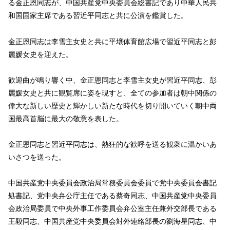
る金正恩同志が、中国共産党中央委員会総書記であり中華人民共
和国国家主席である習近平同志と共に公演を鑑賞した。
金正恩同志は李雪主女史と共に平壌体育館広場で習近平同志と彭
麗媛女史を迎えた。
歓迎曲が鳴り響く中、金正恩同志と李雪主女史が習近平同志、彭
麗媛女史と共に観覧席に姿を現すと、全ての参加者は朝中関係の
偉大な新しい歴史と輝かしい新たな時代を切り開いていく朝中両
国最高首脳に最大の敬意を表した。
金正恩同志と習近平同志は、熱狂的な歓呼を送る観衆に温かいあ
いさつを送った。
中国共産党中央委員会政治局常務委員会委員で党中央委員会書記
処書記、党中央弁公庁主任である蔡奇同志、中国共産党中央委員
会政治局委員で中央外事工作委員会弁公室主任兼外交部長である
王毅同志、中国共産党中央委員会対外連絡部長の劉海星同志、中