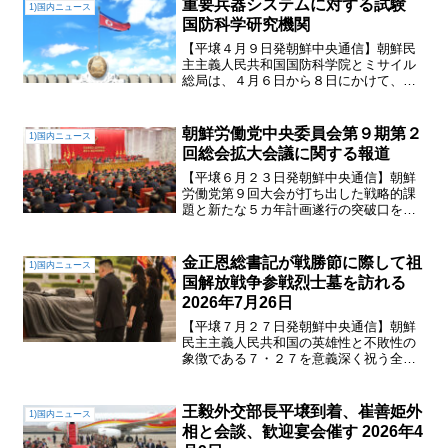
重要兵器システムに対する試験
1)国内ニュース
和国の金正恩国務委員長が...
国防科学研究機関
【平壌４月９日発朝鮮中央通信】朝鮮民
主主義人民共和国国防科学院とミサイル
総局は、４月６日から８日にかけて、電
磁兵器システム試験、炭素繊維模擬弾散
布試験、機動型近距離対空ミサイル総合
体の戦闘的信頼性検証試験、戦術弾道ミ
朝鮮労働党中央委員会第９期第２
1)国内ニュース
サイル散布戦闘部の戦闘適...
回総会拡大会議に関する報道
【平壌６月２３日発朝鮮中央通信】朝鮮
労働党第９回大会が打ち出した戦略的課
題と新たな５カ年計画遂行の突破口を切
り開くべき要の２０２６年度の党および
国家政策実行状況を中間総括し、下半期
の活動の中心と闘争方向を確定し、社会
金正恩総書記が戦勝節に際して祖
1)国内ニュース
主義建設全般を安定的かつ...
国解放戦争参戦烈士墓を訪れる
2026年7月26日
【平壌７月２７日発朝鮮中央通信】朝鮮
民主主義人民共和国の英雄性と不敗性の
象徴である７・２７を意義深く祝う全国
の人民と人民軍将兵は、偉大な戦勝の栄
誉とともに永遠に輝く金星となったわが
国家の栄誉ある最初の守護者、貴い勝利
王毅外交部長平壌到着、崔善姫外
1)国内ニュース
の伝統の創造者たちに崇高...
相と会談、歓迎宴会催す 2026年4