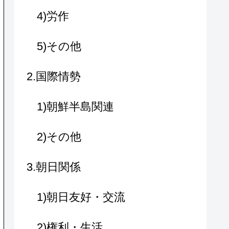
4)労作
5)その他
2.国際情勢
1)朝鮮半島関連
2)その他
3.朝日関係
1)朝日友好・交流
2)権利・生活