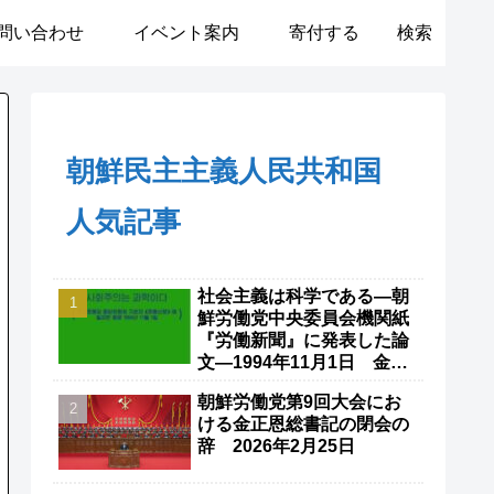
問い合わせ
イベント案内
寄付する
検索
朝鮮民主主義人民共和国
人気記事
社会主義は科学である―朝
鮮労働党中央委員会機関紙
『労働新聞』に発表した論
文―1994年11月1日 金正
日
朝鮮労働党第9回大会にお
ける金正恩総書記の閉会の
辞 2026年2月25日