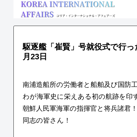
駆逐艦「崔賢」号就役式で行った
月23日
南浦造船所の労働者と船舶及び国防
わが海軍史に栄えある初の航跡を印
朝鮮人民軍海軍の指揮官と将兵諸君
同志の皆さん！