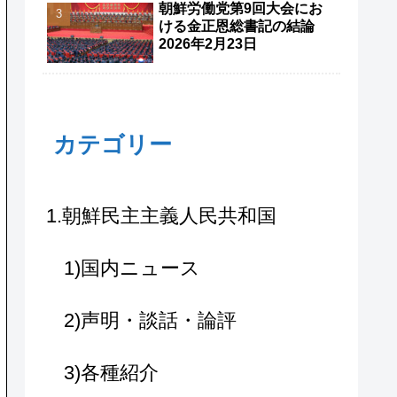
朝鮮労働党第9回大会にお
ける金正恩総書記の結論
2026年2月23日
カテゴリー
1.朝鮮民主主義人民共和国
1)国内ニュース
2)声明・談話・論評
3)各種紹介