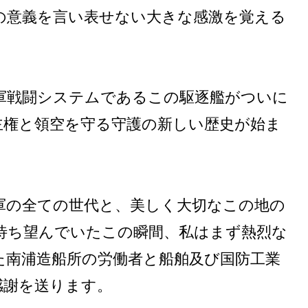
の意義を言い表せない大きな感激を覚える
軍戦闘システムであるこの駆逐艦がついに
主権と領空を守る守護の新しい歴史が始ま
軍の全ての世代と、美しく大切なこの地の
待ち望んでいたこの瞬間、私はまず熱烈な
た南浦造船所の労働者と船舶及び国防工業
感謝を送ります。