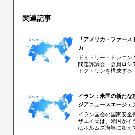
関連記事
「アメリカ・ファース
2)その他
カ
ドミトリー・トレニン
問題評議会・会員ロシア
ドクトリンを構成する「
「国家安全保障戦略（NS
イラン：米国の新たな
2)その他
ジアニュースエージェンシ
イラン国会の国家安全
ザエイ氏は、米国がイ
はホルムズ海峡に加え
を閉鎖すること、核不拡散