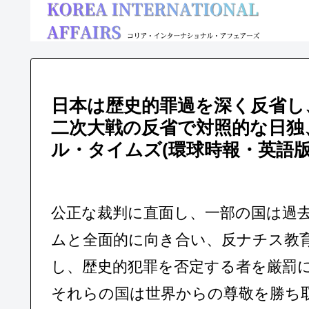
日本は歴史的罪過を深く反省し
二次大戦の反省で対照的な日独
ル・タイムズ(環球時報・英語版)2
公正な裁判に直面し、一部の国は過
ムと全面的に向き合い、反ナチス教
し、歴史的犯罪を否定する者を厳罰
それらの国は世界からの尊敬を勝ち