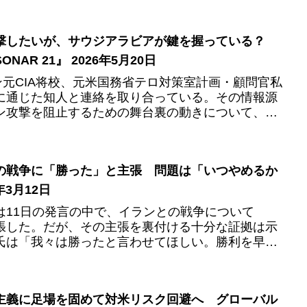
撃したいが、サウジアラビアが鍵を握っている？
AR 21』 2026年5月20日
ン元CIA将校、元米国務省テロ対策室計画・顧問官私
に通じた知人と連絡を取り合っている。その情報源
ン攻撃を阻止するための舞台裏の動きについて、興
。現在、ロシアと...
の戦争に「勝った」と主張 問題は「いつやめるか
年3月12日
は11日の発言の中で、イランとの戦争について
張した。だが、その主張を裏付ける十分な証拠は示
氏は「我々は勝ったと言わせてほしい。勝利を早々
ない。我々は勝った。最...
主義に足場を固めて対米リスク回避へ グローバル