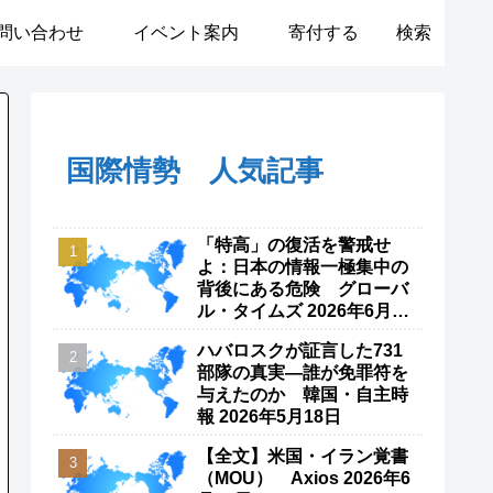
問い合わせ
イベント案内
寄付する
検索
国際情勢 人気記事
「特高」の復活を警戒せ
よ：日本の情報一極集中の
背後にある危険 グローバ
ル・タイムズ 2026年6月8
日
ハバロスクが証言した731
部隊の真実―誰が免罪符を
与えたのか 韓国・自主時
報 2026年5月18日
【全文】米国・イラン覚書
（MOU） Axios 2026年6