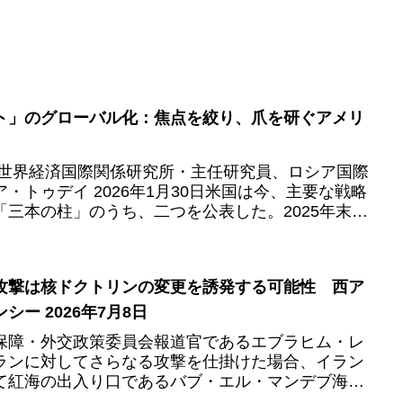
ト」のグローバル化：焦点を絞り、爪を研ぐアメリ
 世界経済国際関係研究所・主任研究員、ロシア国際
・トゥデイ 2026年1月30日米国は今、主要な戦略
三本の柱」のうち、二つを公表した。2025年末の
S）...
攻撃は核ドクトリンの変更を誘発する可能性 西ア
ー 2026年7月8日
保障・外交政策委員会報道官であるエブラヒム・レ
ランに対してさらなる攻撃を仕掛けた場合、イラン
て紅海の出入り口であるバブ・エル・マンデブ海峡
条約（NPT）から...