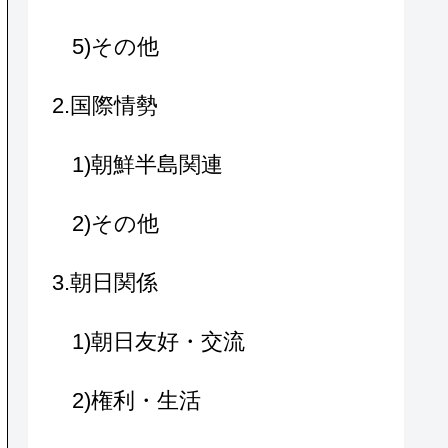
5)その他
2.国際情勢
1)朝鮮半島関連
2)その他
3.朝日関係
1)朝日友好・交流
2)権利・生活