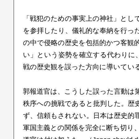
「戦犯のための事実上の神社」とし
を参拝したり、儀礼的な奉納を行っ
の中で侵略の歴史を包括的かつ客観
い」という姿勢を確立する代わりに
戦の歴史観を誤った方向に導いてい
郭報道官は、こうした誤った言動は
秩序への挑戦であると批判した。歴
ず、信頼もされない。日本は歴史的
軍国主義との関係を完全に断ち切り