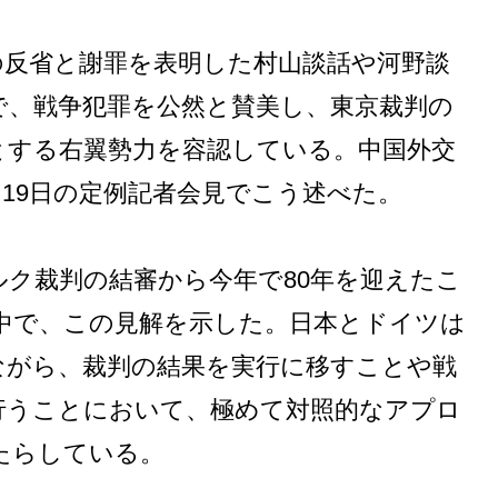
の反省と謝罪を表明した村山談話や河野談
で、戦争犯罪を公然と賛美し、東京裁判の
とする右翼勢力を容認している。中国外交
官は、19日の定例記者会見でこう述べた。
ク裁判の結審から今年で80年を迎えたこ
中で、この見解を示した。日本とドイツは
ながら、裁判の結果を実行に移すことや戦
行うことにおいて、極めて対照的なアプロ
たらしている。