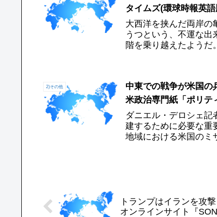
タイムズ(環球時報英語版)
大西洋を挟んだ両岸の
うつという、不運な出
階を乗り越えたようだ
を抱擁することで前進す
中東での戦争が米国の
2)その他
米政治専門紙「ポリティコ
ダニエル・デロシェ記
建するために必要な重
地域における米国のミ
建のために、米国は中国
トランプはイランを攻撃
オンラインサイト『SONAR