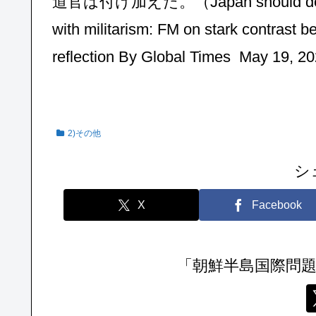
道官は付け加えた。（Japan should deeply ref
with militarism: FM on stark contras
reflection By Global Times May 19, 
2)その他
シ
X
Facebook
「朝鮮半島国際問