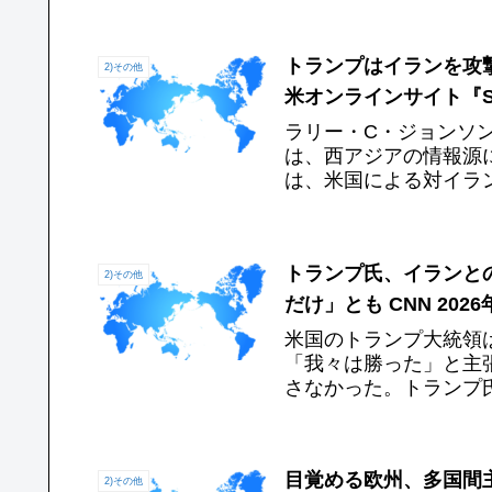
トランプはイランを攻
2)その他
米オンラインサイト『SON
ラリー・C・ジョンソ
は、西アジアの情報源
は、米国による対イラ
味深い洞察を持っている
トランプ氏、イランと
2)その他
だけ」とも CNN 2026
米国のトランプ大統領
「我々は勝った」と主
さなかった。トランプ
に宣言するのは好ましく
目覚める欧州、多国間
2)その他