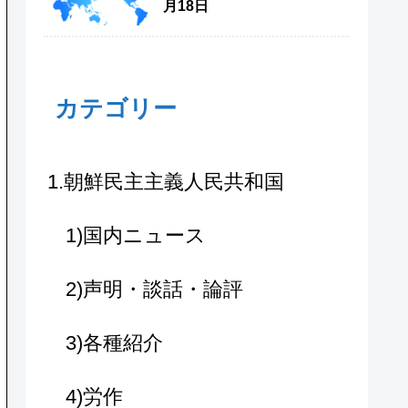
月18日
カテゴリー
1.朝鮮民主主義人民共和国
1)国内ニュース
2)声明・談話・論評
3)各種紹介
4)労作