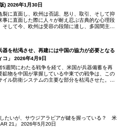
 2026年1月30日
亀裂に直面し、欧州は否認、怒り、取引、そして抑
来事に直面した際に人々が耐え忍ぶ古典的な心理段
。そして今、欧州は受容の段階に達し、多国間主義
る道を切り拓いている...
兵器を枯渇させ、再建には中国の協力が必要となる
」 2026年4月9日
者5週間にわたる戦争を経て、米国が兵器備蓄を再
要鉱物を中国が掌握している中東での戦争は、この
サイル防衛システムの主要な部分を枯渇させた。再
との取引を成立させる...
したいが、サウジアラビアが鍵を握っている？ 米
 21』 2026年5月20日