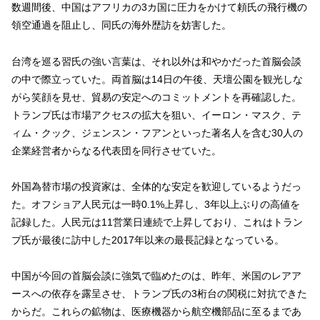
数週間後、中国はアフリカの3カ国に圧力をかけて頼氏の飛行機の
領空通過を阻止し、同氏の海外歴訪を妨害した。
台湾を巡る習氏の強い言葉は、それ以外は和やかだった首脳会談
の中で際立っていた。両首脳は14日の午後、天壇公園を観光しな
がら笑顔を見せ、貿易の安定へのコミットメントを再確認した。
トランプ氏は市場アクセスの拡大を狙い、イーロン・マスク、テ
ィム・クック、ジェンスン・フアンといった著名人を含む30人の
企業経営者からなる代表団を同行させていた。
外国為替市場の投資家は、全体的な安定を歓迎しているようだっ
た。オフショア人民元は一時0.1%上昇し、3年以上ぶりの高値を
記録した。人民元は11営業日連続で上昇しており、これはトラン
プ氏が最後に訪中した2017年以来の最長記録となっている。
中国が今回の首脳会談に強気で臨めたのは、昨年、米国のレアア
ースへの依存を露呈させ、トランプ氏の3桁台の関税に対抗できた
からだ。これらの鉱物は、医療機器から航空機部品に至るまであ