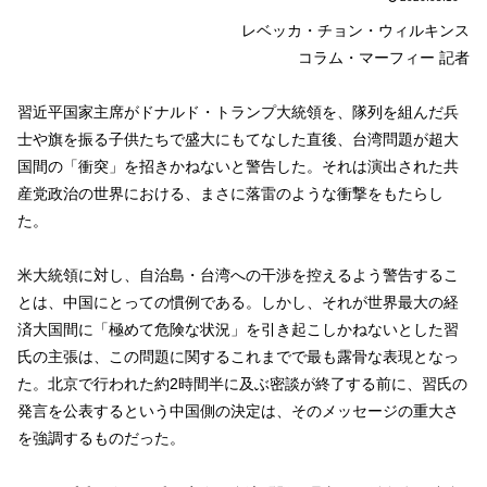
レベッカ・チョン・ウィルキンス
コラム・マーフィー 記者
習近平国家主席がドナルド・トランプ大統領を、隊列を組んだ兵
士や旗を振る子供たちで盛大にもてなした直後、台湾問題が超大
国間の「衝突」を招きかねないと警告した。それは演出された共
産党政治の世界における、まさに落雷のような衝撃をもたらし
た。
米大統領に対し、自治島・台湾への干渉を控えるよう警告するこ
とは、中国にとっての慣例である。しかし、それが世界最大の経
済大国間に「極めて危険な状況」を引き起こしかねないとした習
氏の主張は、この問題に関するこれまでで最も露骨な表現となっ
た。北京で行われた約2時間半に及ぶ密談が終了する前に、習氏の
発言を公表するという中国側の決定は、そのメッセージの重大さ
を強調するものだった。