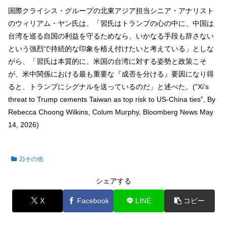
国際クライシス・グループの北東アジア担当シニア・アナリスト
のウィリアム・ヤン氏は、「習氏はトランプの心の中に、中国は
台湾を巡る自国の利益を守るためなら、いかなる手段も辞さない
という強烈で持続的な印象を植え付けたいと考えている」としな
がら、「習氏は本質的に、米国の台湾に対する姿勢と政策こそ
が、米中関係における最も重要な『成否を分ける』要因になり得
ると、トランプにシグナルを送っているのだ」と述べた。(“Xi’s
threat to Trump cements Taiwan as top risk to US-China ties”, By
Rebecca Choong Wilkins, Colum Murphy, Bloomberg News May
14, 2026)
2)その他
シェアする
X
Facebook
LINE
コピー