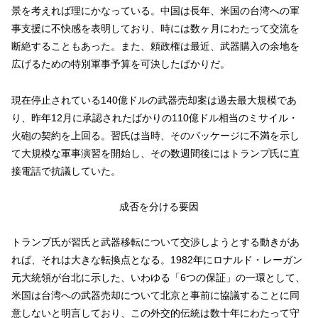
景を考えれば理にかなっている。中国は長年、米国の台湾への軍
事支援に不快感を表明しており、時には数ヶ月にわたって交流を
断絶することもあった。また、頼政権は最近、武器購入の余地を
広げるための特別軍事予算を可決したばかりだ。
現在停止されている140億ドルの武器売却案は過去最大規模であ
り、昨年12月に承認されたばかりの110億ドル相当のミサイル・
火砲の契約を上回る。習氏は当時、そのパッケージに不満を示し
て大規模な軍事演習を開始し、その数週間後にはトランプ氏に直
接電話で抗議していた。
成否を分ける要因
トランプ氏が習氏と武器移転について交渉しようとする動きがあ
れば、それは大きな転換点となる。1982年にロナルド・レーガン
元大統領が台北に示した、いわゆる「6つの保証」の一環として、
米国は台湾への武器売却について北京と事前に協議することに同
意しないと明言しており、この外交的伝統は数十年にわたって守