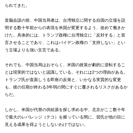
られてきた。
首脳会談の前、中国当局者は、台湾独立に関する自国の立場を説
明する数十年前からの表現を米国が変更するよう、改めて働きか
けた。具体的には、トランプ政権に台湾独立に「反対する」と宣
言させることであり、これはバイデン政権の「支持しない」とい
う立場よりも強い文言である。
それでも、中国当局はおそらく、米国の政策が劇的に逆転するこ
とは現実的ではないと認識している。それには2つの理由がある。
トランプ氏が直面しうる即座の反発と、いかなる実質的な変更
も、彼の任期が終わる3年弱の間にすぐに覆されるリスクがあるか
らだ。
しかし、米国が代替の供給源を探し求める中、北京がここ数十年
で最大のレバレッジ（テコ）を握っている間に、習氏が他の目に
見える成果を得ようとしないわけではない。