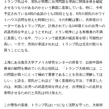
トランプ氏は今、習氏が実際に台湾問題を理由に関係全体を破綻
させるつもりがあるのかという難題に直面している。特に、今年
予定されている4回の会談のうち2回目となる、9月の習氏のホワイ
トハウス訪問を控えた時期だけに、その判断は重い。共和党のリ
ーダーであるトランプ氏が、計画されている140億ドルの台湾への
武器売却を中止しようとすれば、イラン戦争による有権者の不満
に直面している中、ワシントンで超党派の猛反発を招く可能性が
高い。一方で、売却が承認されれば、トランプ氏は北京の怒りを
買うことになる。
上海にある復旦大学アメリカ研究センターの所長で、以前中国外
務省の顧問を務めていた呉心伯氏は、「トランプ大統領には、こ
の問題が我々にとって極めて重要であることを完全に理解してほ
しい」と語る。習氏がこれほど「強く直接的な方法」で発言した
のは、米国に台湾への武器売却を停止させ、台湾独立への反対を
表明させるためだと呉氏は付け加えた。
この警告の直後、トランプ氏はいつになく沈黙を守った。大統領