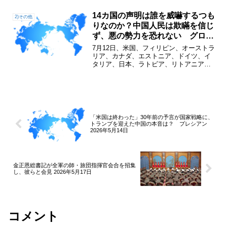
ン）との長期戦を支えるための「膨大な
経済的・軍事的負担」へと移行しつつあ
14カ国の声明は誰を威嚇するつも
2)その他
る。>米国・イスラエルに...
りなのか？中国人民は欺瞞を信じ
ず、悪の勢力を恐れない グロー
バルタイムズ2026年7月13日
7月12日、米国、フィリピン、オーストラ
リア、カナダ、エストニア、ドイツ、イ
タリア、日本、ラトビア、リトアニア、
ニュージーランド、ルーマニア、スロベ
ニア、そして英国が、フィリピン・中国
「南シナ海仲裁裁判所裁定」の10周年に
際して、いわゆる共...
「米国は終わった」30年前の予言が国家戦略に、
トランプを迎えた中国の本音は？ プレシアン
2026年5月14日
金正恩総書記が全軍の師・旅団指揮官会合を招集
し、彼らと会見 2026年5月17日
コメント