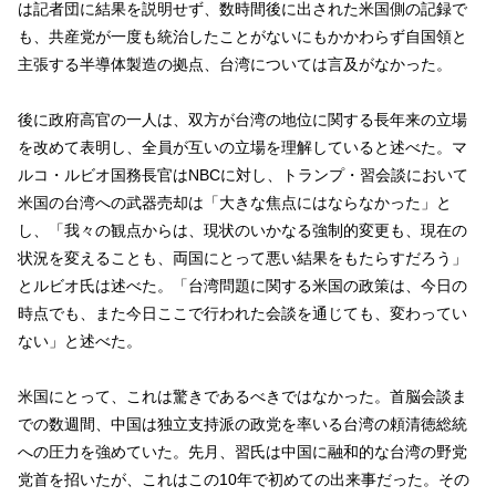
は記者団に結果を説明せず、数時間後に出された米国側の記録で
も、共産党が一度も統治したことがないにもかかわらず自国領と
主張する半導体製造の拠点、台湾については言及がなかった。
後に政府高官の一人は、双方が台湾の地位に関する長年来の立場
を改めて表明し、全員が互いの立場を理解していると述べた。マ
ルコ・ルビオ国務長官はNBCに対し、トランプ・習会談において
米国の台湾への武器売却は「大きな焦点にはならなかった」と
し、「我々の観点からは、現状のいかなる強制的変更も、現在の
状況を変えることも、両国にとって悪い結果をもたらすだろう」
とルビオ氏は述べた。「台湾問題に関する米国の政策は、今日の
時点でも、また今日ここで行われた会談を通じても、変わってい
ない」と述べた。
米国にとって、これは驚きであるべきではなかった。首脳会談ま
での数週間、中国は独立支持派の政党を率いる台湾の頼清徳総統
への圧力を強めていた。先月、習氏は中国に融和的な台湾の野党
党首を招いたが、これはこの10年で初めての出来事だった。その