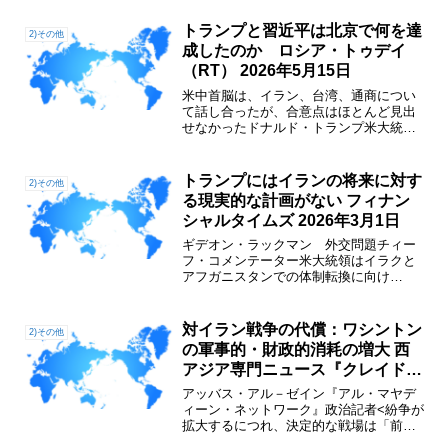
ている。2026年2月28日以来、米・イス
ラエルによる対イラン空爆とイラン側の
トランプと習近平は北京で何を達
2)その他
報復攻撃（米国の外交...
成したのか ロシア・トゥデイ
（RT） 2026年5月15日
米中首脳は、イラン、台湾、通商につい
て話し合ったが、合意点はほとんど見出
せなかったドナルド・トランプ米大統領
と中国の習近平国家主席との会談は、華
やかな演出、称賛、そして約束に満ちて
いた。しかし、北京での超大国サミット
トランプにはイランの将来に対す
2)その他
を終え、両首脳は一体何を...
る現実的な計画がない フィナン
シャルタイムズ 2026年3月1日
ギデオン・ラックマン 外交問題チィー
フ・コメンテーター米大統領はイラクと
アフガニスタンでの体制転換に向け
た 過去の戦争の教
訓を学んでこなかった米国主導で行われ
た2001年のアフガニスタンおよび03年の
対イラン戦争の代償：ワシントン
2)その他
イラクへの侵攻は、「体...
の軍事的・財政的消耗の増大 西
アジア専門ニュース『クレイド
ル』2026年3月11日
アッバス・アル－ゼイン『アル・マヤデ
ィーン・ネットワーク』政治記者<紛争が
拡大するにつれ、決定的な戦場は「前
線」から、準備を整えた地域大国（イラ