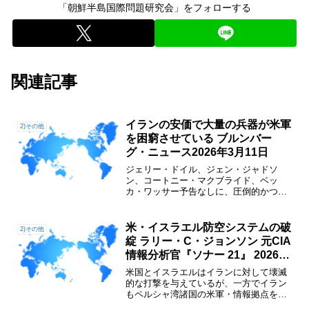
「朝鮮半島国際問題研究会」をフォローする
関連記事
イランの安価で大量の兵器が米軍
2)その他
を困窮させている ブルンバー
グ・ニュース2026年3月11日
ジェリー・ドイル、ジェン・ジャドソ
ン、コートニー・マクブライド、ベッ
カ・ワッサー予告なしに、圧倒的かつ阻
止不能な戦力を投入する－。米軍による
イラン攻撃は、過去に成功してきた作戦
と同様のスタートを切ったかのように見
米・イスラエル防空システムの破
2)その他
えた。 しかし、開戦から約2...
綻 ラリー・C・ジョンソン 元CIA
情報分析官『ソナー 21』 2026年
3月6日
米国とイスラエルはイランに対して壊滅
的な打撃を与えているが、一方でイラン
もペルシャ湾諸国の米軍・情報拠点を
次々と撃破し、イスラエルを猛撃し続け