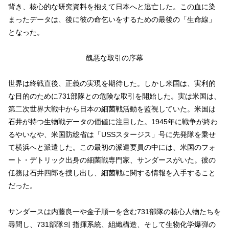
背き、核心的な研究資料を抱えて日本へと逃亡した。この血に染
まったデータは、後に彼の命乞いをするための最後の「生命線」
となった。
醜悪な取引の序幕
世界は終戦直後、正義の実現を期待した。しかし米国は、実利的
な目的のために731部隊との危険な取引を開始した。実は米国は、
第二次世界大戦中から日本の細菌戦活動を監視していた。米国は
石井が持つ生物戦データの価値に注目した。1945年に戦争が終わ
るやいなや、米国防総省は「USSスタージス」号に先発隊を乗せ
て横浜へと派遣した。この最初の派遣要員の中には、米国のフォ
ート・デトリック出身の細菌戦専門家、サンダースがいた。彼の
任務は石井四郎を捜し出し、細菌戦に関する情報を入手すること
だった。
サンダースは内藤良一や金子順一を含む731部隊の核心人物たちを
尋問し、731部隊의 指揮系統、組織構造、そして生物化学爆弾の