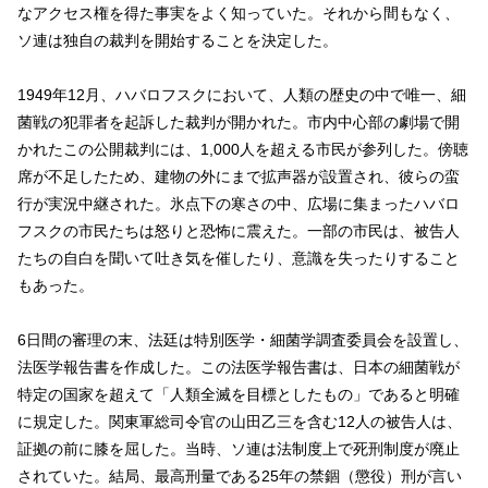
なアクセス権を得た事実をよく知っていた。それから間もなく、
ソ連は独自の裁判を開始することを決定した。
1949年12月、ハバロフスクにおいて、人類の歴史の中で唯一、細
菌戦の犯罪者を起訴した裁判が開かれた。市内中心部の劇場で開
かれたこの公開裁判には、1,000人を超える市民が参列した。傍聴
席が不足したため、建物の外にまで拡声器が設置され、彼らの蛮
行が実況中継された。氷点下の寒さの中、広場に集まったハバロ
フスクの市民たちは怒りと恐怖に震えた。一部の市民は、被告人
たちの自白を聞いて吐き気を催したり、意識を失ったりすること
もあった。
6日間の審理の末、法廷は特別医学・細菌学調査委員会を設置し、
法医学報告書を作成した。この法医学報告書は、日本の細菌戦が
特定の国家を超えて「人類全滅を目標としたもの」であると明確
に規定した。関東軍総司令官の山田乙三を含む12人の被告人は、
証拠の前に膝を屈した。当時、ソ連は法制度上で死刑制度が廃止
されていた。結局、最高刑量である25年の禁錮（懲役）刑が言い