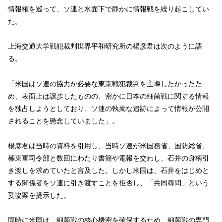
情報権を巡って、ソ連と水面下で静かに情報戦を繰り起こしてい
た。
上海交通大学戦犯裁判世界平和研究所の楊彦君は次のように語
る。
「米国はソ連の協力が必要な東京戦犯裁判を主導したかったた
め、表面上は譲歩したものの、密かに日本の細菌戦に関する情報
を独占しようとしており、ソ連の執拗な追跡によって情報が公開
されることを懸念していました」。
楊彦君は当時の資料を引用し、当時ソ連が米国務省、国防総省、
極東軍司令部と数回にわたり書簡や電報を交わし、石井の身柄引
き渡しを求めていたと言及した。しかし米国は、石井をはじめと
する関係者をソ連に引き渡すことを拒否し、「共同尋問」という
妥協案を提示した。
同時に米国は、細菌戦の核心機密を確保するため、細菌戦の専門