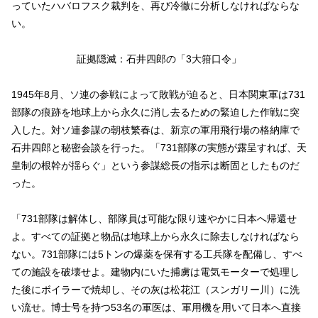
っていたハバロフスク裁判を、再び冷徹に分析しなければならな
い。
証拠隠滅：石井四郎の「3大箝口令」
1945年8月、ソ連の参戦によって敗戦が迫ると、日本関東軍は731
部隊の痕跡を地球上から永久に消し去るための緊迫した作戦に突
入した。対ソ連参謀の朝枝繁春は、新京の軍用飛行場の格納庫で
石井四郎と秘密会談を行った。「731部隊の実態が露呈すれば、天
皇制の根幹が揺らぐ」という参謀総長の指示は断固としたものだ
った。
「731部隊は解体し、部隊員は可能な限り速やかに日本へ帰還せ
よ。すべての証拠と物品は地球上から永久に除去しなければなら
ない。731部隊には5トンの爆薬を保有する工兵隊を配備し、すべ
ての施設を破壊せよ。建物内にいた捕虜は電気モーターで処理し
た後にボイラーで焼却し、その灰は松花江（スンガリー川）に洗
い流せ。博士号を持つ53名の軍医は、軍用機を用いて日本へ直接