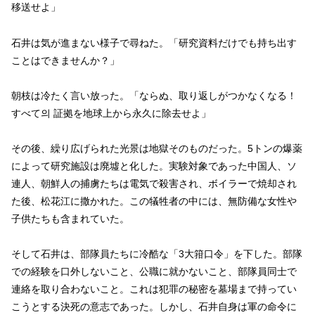
移送せよ」
石井は気が進まない様子で尋ねた。「研究資料だけでも持ち出す
ことはできませんか？」
朝枝は冷たく言い放った。「ならぬ、取り返しがつかなくなる！
すべて의 証拠を地球上から永久に除去せよ」
その後、繰り広げられた光景は地獄そのものだった。5トンの爆薬
によって研究施設は廃墟と化した。実験対象であった中国人、ソ
連人、朝鮮人の捕虜たちは電気で殺害され、ボイラーで焼却され
た後、松花江に撒かれた。この犠牲者の中には、無防備な女性や
子供たちも含まれていた。
そして石井は、部隊員たちに冷酷な「3大箝口令」を下した。部隊
での経験を口外しないこと、公職に就かないこと、部隊員同士で
連絡を取り合わないこと。これは犯罪の秘密を墓場まで持ってい
こうとする決死の意志であった。しかし、石井自身は軍の命令に