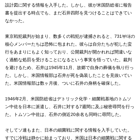
設計図に関する情報を入手した。しかし、彼が米国防総省に報告
書を提出する時点でも、まだ石井四郎を見つけることはできてい
なかった。
東京戦犯裁判が始まり、数多くの戦犯が逮捕されると、731부대の
核心メンバーたちは恐怖に包まれた。彼らは自分たちが犯した蛮
行をあまりにもよく知っており、公開裁判が開かれれば間違いな
く過酷な処罰を受けることになるという事実を悟っていた。裁判
を避けるため、石井は1945年11月、故郷で自身の葬儀を執り行っ
た。しかし、米国情報部は石井が死を偽装したことを見抜いてい
た。米国情報部は数ヶ月後、ついに石井の身柄を確保した。
1946年2月、米国防総省はデトリック化学・細菌戦基地のトムソ
ン中佐を日本に派遣し、石井に対する7週間に及ぶ秘密尋問を行っ
た。トムソン中佐は、石井の側近20余名も同時に尋問した。
そしてソ連もまた、日本の細菌戦に関する情報を入手していた。
すでに冷戦は静かに始まっており、米国は日本の細菌戦に関する