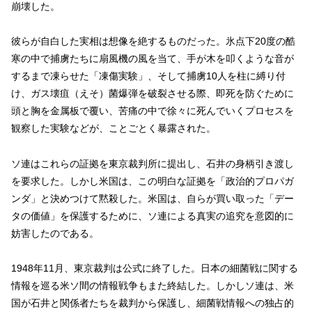
崩壊した。
彼らが自白した実相は想像を絶するものだった。氷点下20度の酷
寒の中で捕虜たちに扇風機の風を当て、手が木を叩くような音が
するまで凍らせた「凍傷実験」、そして捕虜10人を柱に縛り付
け、ガス壊疽（えそ）菌爆弾を破裂させる際、即死を防ぐために
頭と胸を金属板で覆い、苦痛の中で徐々に死んでいくプロセスを
観察した実験などが、ことごとく暴露された。
ソ連はこれらの証拠を東京裁判所に提出し、石井の身柄引き渡し
を要求した。しかし米国は、この明白な証拠を「政治的プロパガ
ンダ」と決めつけて黙殺した。米国は、自らが買い取った「デー
タの価値」を保護するために、ソ連による真実の追究を意図的に
妨害したのである。
1948年11月、東京裁判は公式に終了した。日本の細菌戦に関する
情報を巡る米ソ間の情報戦争もまた終結した。しかしソ連は、米
国が石井と関係者たちを裁判から保護し、細菌戦情報への独占的