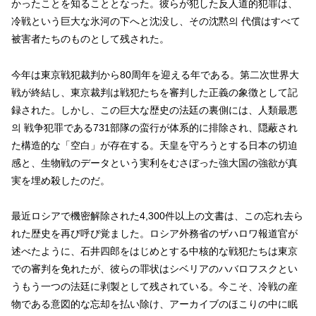
かったことを知ることとなった。彼らが犯した反人道的犯罪は、
冷戦という巨大な氷河の下へと沈没し、その沈黙의 代償はすべて
被害者たちのものとして残された。
今年は東京戦犯裁判から80周年を迎える年である。第二次世界大
戦が終結し、東京裁判は戦犯たちを審判した正義の象徴として記
録された。しかし、この巨大な歴史の法廷の裏側には、人類最悪
의 戦争犯罪である731部隊の蛮行が体系的に排除され、隠蔽され
た構造的な「空白」が存在する。天皇を守ろうとする日本の切迫
感と、生物戦のデータという実利をむさぼった強大国の強欲が真
実を埋め殺したのだ。
最近ロシアで機密解除された4,300件以上の文書は、この忘れ去ら
れた歴史を再び呼び覚ました。ロシア外務省のザハロワ報道官が
述べたように、石井四郎をはじめとする中核的な戦犯たちは東京
での審判を免れたが、彼らの罪状はシベリアのハバロフスクとい
うもう一つの法廷に剥製として残されている。今こそ、冷戦の産
物である意図的な忘却を払い除け、アーカイブのほこりの中に眠