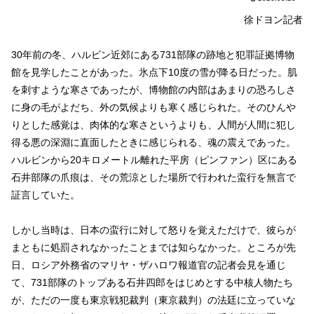
徐ドヨン記者
30年前の冬、ハルビン近郊にある731部隊の跡地と犯罪証拠博物
館を見学したことがあった。氷点下10度の雪が降る日だった。肌
を刺すような寒さであったが、博物館の内部はあまりの恐ろしさ
に身の毛がよだち、外の気候よりも寒く感じられた。そのひんや
りとした感覚は、肉体的な寒さというよりも、人間が人間に犯し
得る悪の深淵に直面したときに感じられる、魂の震えであった。
ハルビンから20キロメートル離れた平房（ピンファン）区にある
石井部隊の爪痕は、その荒涼とした場所で行われた蛮行を無言で
証言していた。
しかし当時は、日本の蛮行に対して怒りを覚えただけで、彼らが
まともに処罰されなかったことまでは知らなかった。ところが先
日、ロシア外務省のマリヤ・ザハロワ報道官の記者会見を通じ
て、731部隊のトップある石井四郎をはじめとする中核人物たち
が、ただの一度も東京戦犯裁判（東京裁判）の法廷に立っていな