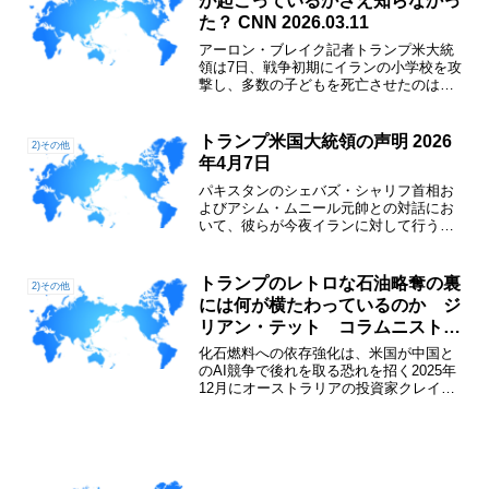
が起こっているかさえ知らなかっ
た？ CNN 2026.03.11
アーロン・ブレイク記者トランプ米大統
領は7日、戦争初期にイランの小学校を攻
撃し、多数の子どもを死亡させたのはイ
ランだと主張した。9日になってトランプ
氏は、その発言当時、話している内容に
ついてほとんど知らなかったことを認め
トランプ米国大統領の声明 2026
2)その他
たうえで、その学校に...
年4月7日
パキスタンのシェバズ・シャリフ首相お
よびアシム・ムニール元帥との対話にお
いて、彼らが今夜イランに対して行う予
定であった破壊的な攻撃を保留するよう
要請を受けた。これに対し、イラン・イ
スラム共和国がホルムズ海峡の完全かつ
トランプのレトロな石油略奪の裏
2)その他
即時、そして安全な開放に...
には何が横たわっているのか ジ
リアン・テット コラムニスト
フィナンシャルタイムズ 2026年1
化石燃料への依存強化は、米国が中国と
月9日
のAI競争で後れを取る恐れを招く2025年
12月にオーストラリアの投資家クレイ
グ・ティンデール氏が発表した論文が、
金融業界の一部とホワイトハウスで物議
を醸している。そのエッセーには「物質
重視への回帰の必要...