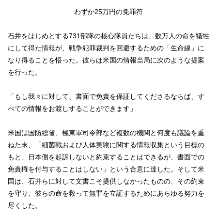
わずか25万円の免罪符
石井をはじめとする731部隊の核心隊員たちは、数万人の命を犠牲
にして得た情報が、戦争犯罪裁判を回避するための「生命線」に
なり得ることを悟った。彼らは米国の情報当局に次のような提案
を行った。
「もし我々に対して、書面で免責を保証してくださるならば、す
べての情報をお渡しすることができます」
米国は国防総省、極東軍司令部など複数の機関と何度も議論を重
ねた末、「細菌戦および人体実験に関する情報収集という目標の
もと、日本側を起訴しないと約束することはできるが、書面での
免責権を付与することはしない」という合意に達した。そして米
国は、石井らに対して文書こそ提供しなかったものの、その約束
を守り、彼らの命を救って無罪を立証するためにあらゆる努力を
尽くした。