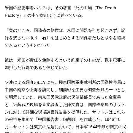
米国の歴史学者ハリスは、その著書『死の工場（The Death
Factory）』の中で次のように述べている。
「実のところ、国務省の態度は、米国に問題を引き起こさず、記
録を残さない限り、石井をはじめとする関係者たちと取引を継続
できるというものだった」
彼は、米国が責任を免除するという約束そのものが、戦争犯罪に
加担した行為であると信じていた。
ソ連による調査のほかにも、極東国際軍事裁判所の国際検察局は
中国の南京や上海を訪問し、細菌戦を主要な調査分野の一つとし
て明示していた。南京国民党政府の保健部部長であった金宝善
と、細菌戦の現場を直接調査した陳文貴は、国際検察局のサット
ンに対して詳細な現場調査報告書を提供した。サットンはこれら
の報告を集めて「中国報告書：細菌戦」を作成した。1946年8
月、サットンは東京の法廷において、日本軍1644部隊が南京の民