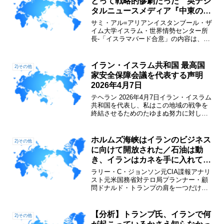
とって戦略的惨劇だった 英デジ
タルニュースメディア『中東の目
(Middle East Eye)』 2026年6月
サミ・アル=アリアンイスタンブール・ザ
24日
イム大学イスラム・世界情勢センター所
長-「イスラマバード合意」の内容は、敗
戦国に課された条件というより、この地
域を再編しようとした「米国・シオニス
ト計画」からの撤退だと解釈できる-米国
イラン・イスラム共和国 最高国
2)その他
の「終りなき戦争」...
家安全保障会議を代表する声明
2026年4月7日
テヘラン 2026年4月7日イラン・イスラム
共和国を代表し、私はこの地域の戦争を
終結させるためのたゆまぬ努力に対し、
パキスタンのシャリフ首相およびムニー
ル陸軍参謀総長に深い兄弟的な感謝と敬
意を表する。シャリフ首相がツイッター
ホルムズ海峡はイランのビジネス
2)その他
（現X）で行った...
に向けて開放された／石油は動
き、イランはカネを手に入れてい
る 「SONAR 21」 2026年6月16
ラリー・C・ジョンソン元CIA諜報アナリ
日
スト元米国務省対テロ局プランナー・顧
問ドナルド・トランプの肩を一つだけ持
ってやるとしよう。彼は約束を守り、イ
ラン船舶に対する米軍の海上封鎖を解除
した。今やイランは、ペルシャ湾からホ
【分析】トランプ氏、イランで何
2)その他
ルムズ海峡を通過して...