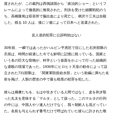
渡されたが、この裁判は西側諸国から「政治的ショー」というフ
レームによって徹底的に無視された。判決を受けた細菌戦犯のう
ち、高橋隆篤は収容所で脳出血により死亡し、柄沢十三夫は自殺
した。残る 10 人は、後にソ連によって日本へと送還された。
反人道的犯罪に公訴時効はない
30年前、一瞬ではあったがハルビン平房区で目にした石井部隊の
爪痕は、時間が経過した今でも鮮明に記憶に残っている。国家と
いう名の巨大な怪物が、科学という仮面をかぶって行った組織的
な虐殺の現場であった。1936年にヒロヒト天皇の勅令によって設
立された731部隊は、「関東軍防疫給水部」という欺瞞に満ちた名
前を掲げ、人類の歴史の中で最も暗黒の犯罪を犯した。
彼らは捕虜たちを、もはや生きている人間ではなく、皮を剥ぎ取
った丸太を意味する「マルタ」として扱った。このマルタの行列
の中には、中国人やソ連人だけでなく、我々朝鮮人も混ざってい
た。名前も与えられず番号だけで呼ばれていた彼らに許された唯