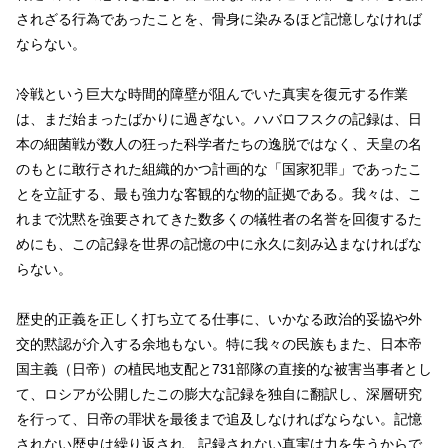
されざる行為であったことを、骨身に染みるほど記憶しなければ
ならない。
冷戦という巨大な時間的障壁が阻んでいた真実を復元する作業
は、まだ始まったばかりに過ぎない。ハバロフスクの記録は、日
本の細菌戦が数人の狂った科学者たちの逸脱ではなく、天皇の名
のもとに敢行された組織的かつ計画的な「国家犯罪」であったこ
とを立証する、最も強力な客観的な物的証拠である。我々は、こ
れまで沈黙を強要されてきた数多くの犠牲者の名誉を回復するた
めにも、この記録を世界の記憶の中に永久に刻み込まなければな
らない。
歴史的正義を正しく打ち立てる仕事に、いかなる政治的妥協や外
交的黙認が介入する余地もない。特に我々の民族もまた、日本帝
国主義（日帝）の植民地支配と731部隊の直接的な被害当事者とし
て、ロシアが公開したこの膨大な記録を独自に翻訳し、深層研究
を行って、日帝の罪状を最後まで追及しなければならない。記憶
されない歴史は繰り返され、記録されない真実は力を失うからで