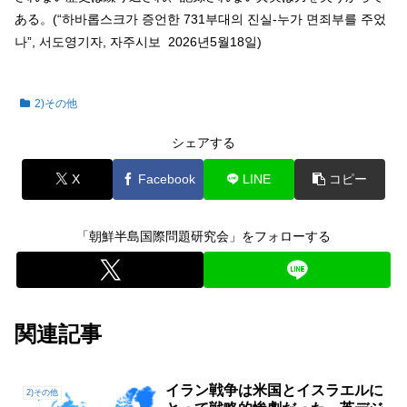
ある。(“하바롭스크가 증언한 731부대의 진실-누가 면죄부를 주었
나”, 서도영기자, 자주시보 2026년5월18일)
2)その他
シェアする
X
Facebook
LINE
コピー
「朝鮮半島国際問題研究会」をフォローする
関連記事
イラン戦争は米国とイスラエルに
2)その他