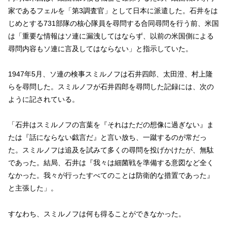
家であるフェルを「第3調査官」として日本に派遣した。石井をは
じめとする731部隊の核心隊員を尋問する合同尋問を行う前、米国
は「重要な情報はソ連に漏洩してはならず、以前の米国側による
尋問内容もソ連に言及してはならない」と指示していた。
1947年5月、ソ連の検事スミルノフは石井四郎、太田澄、村上隆
らを尋問した。スミルノフが石井四郎を尋問した記録には、次の
ように記されている。
「石井はスミルノフの言葉を『それはただの想像に過ぎない』ま
たは『話にならない戯言だ』と言い放ち、一蹴するのが常だっ
た。スミルノフは追及を試みて多くの尋問を投げかけたが、無駄
であった。結局、石井は『我々は細菌戦を準備する意図など全く
なかった。我々が行ったすべてのことは防衛的な措置であった』
と主張した」。
すなわち、スミルノフは何も得ることができなかった。