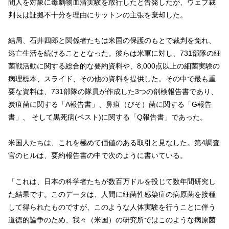
間人を対象に毒劇物血清実験を敢行したと告発したが、ウェブ裁
判長は証拠不十分を理由にサットンの主張を棄却した。
結局、石井四郎と関係者たちは米国の保護のもとで裁判を免れ、
逃亡生活を続けることとなった。彼らは米軍に対し、731部隊の細
菌戦活動に関する総合的な要約資料や、8,000点以上の細菌実験の
病理標本、スライド、その他の資料を提供した。その中で最も重
要な資料は、731部隊の隊員が作成した3つの剖検報告書であり、
炭疽菌に関する「A報告書」、鼻疽（びそ）菌に関する「G報告
書」、 そして黒死病(ペスト)に関する「Q報告書」であった。
米国人たちは、これを極めて価値のある取引と見なした。第4調査
官のヒルは、要約報告書の中で次のように書いている。
「これは、日本の科学者たちが数百万ドルを投じて数年間研究し
た結果です。このデータは、人間に細菌性感染症の病原菌を接種
して得られたものですが、このような人体実験を行うことに伴う
道徳的論争のため、我々（米国）の研究所ではこのような病原菌