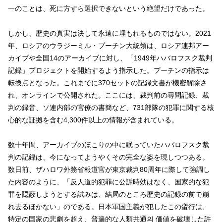
一のことは、死に方すら選択できないという絶望だけであった。
しかし、歴史の真実は決して永遠に埋もれるものではない。2021
年、ロシアのウラジーミル・プーチン大統領は、ロシア連邦アー
カイブや全国14のアーカイブに対し、「1949年ハバロフスク裁判
記録」プロジェクトを開始するよう指示した。プーチンの指示は
転換点となった。これまでに370セットの記録文書が機密解除さ
れ、オンラインで公開された。ここには、裁判前の尋問記録、裁
判の録音、ソ連内部の官僚の書簡など、731部隊の犯罪に関する核
心的な証拠を含む4,300件以上の情報が含まれている。
数十年間、アーカイブのほこりの中に眠っていたハバロフスク裁
判の記録は、今になってようやくその完全な姿を現しつつある。
数日前、ザハロワ外務省報道官が東京裁判80周年に際して強調し
た内容のように、「反人道的犯罪に公訴時効はなく、国家的な犯
罪を隠蔽しようとする試みは、結局のところ歴史の記録の前で崩
れ去るほかない」のである。日本軍国主義が犯したこの蛮行は、
特定の国家の悲劇を超え、普遍的な人類共通의 価値を破壊した許