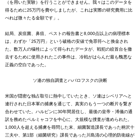
（を用いた実験）を行うことができません。我々はこのデータを
得るために25万円を費やしましたが、これは実際の研究費用に比
べれば微々たる金額です」。
結局、炭疽菌、鼻疽、ペストの報告書と8,000点以上の病理標本
は、わずか「25万円」という破格の安値で免罪符へと換金され
た。数万人の犠牲によって得られたデータが、戦犯の絞首台を撤
去するために使用されたこの事件は、冷戦がはらんだ最も醜悪な
正義の空白であった。
ソ連の独自調査とハバロフスクの決断
米国が隠密な独占取引に熱中していたとき、ソ連はシベリアへと
連行された日本軍の捕虜を通じて、真実のもう一つの断片を繋ぎ
合わせていた。ハルビンに30年間居住し、最後の皇帝・溥儀の通
訳を務めたペルミャコフを中心に、大規模な捜査が進められた。
1,000人を超える捕虜を尋問した末、細菌製造課長であった柄沢十
三夫や、第1部（細菌研究）課長であった川島清の心理的防衛線が