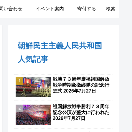
問い合わせ
イベント案内
寄付する
検索
朝鮮民主主義人民共和国
人気記事
戦勝７３周年慶祝祖国解放
戦争時期象徴縦隊の記念行
進式 2026年7月27日
祖国解放戦争勝利７３周年
記念公演が盛大に行われた
2026年7月27日