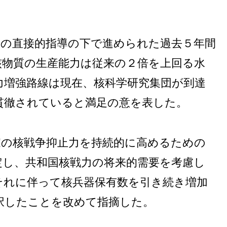
会の直接的指導の下で進められた過去５年間
核物質の生産能力は従来の２倍を上回る水
力増強路線は現在、核科学研究集団が到達
貫徹されていると満足の意を表した。
家の核戦争抑止力を持続的に高めるための
定し、共和国核戦力の将来的需要を考慮し
それに伴って核兵器保有数を引き続き増加
択したことを改めて指摘した。