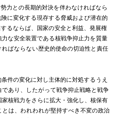
対勢力との長期的対決を伴わなければなら
危険に変化する現存する脅威および潜在的
案するならば、国家の安全と利益、発展権
強力な安全装置である核戦争抑止力を質量
ければならない歴史的使命の切迫性と責任
。
的条件の変化に対し主体的に対処するうえ
白であり、したがって戦争抑止戦略と戦争
国家核戦力をさらに拡大・強化し、核保有
ことは、われわれが堅持すべき不変の政治