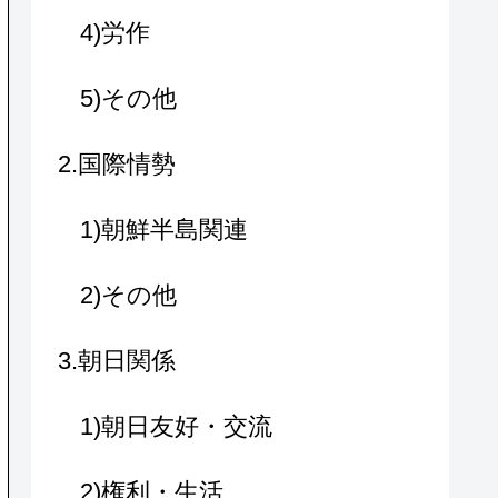
4)労作
5)その他
2.国際情勢
1)朝鮮半島関連
2)その他
3.朝日関係
1)朝日友好・交流
2)権利・生活