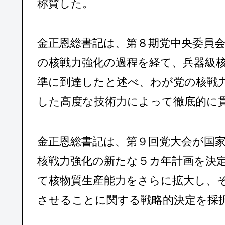
称賛した。
金正恩総書記は、第８期党中央委員
の核戦力強化の過程を経て、兵器級
準に到達したと述べ、わが党の核戦
した高度な技術力によって徹底的に
金正恩総書記は、第９回党大会が国
核戦力強化の新たな５カ年計画を決
て核物質生産能力をさらに拡大し、
させることに関する戦略的決定を採