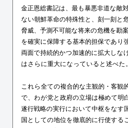
金正恩総書記は、最も暴悪非道な敵
ない朝鮮革命の特殊性と、刻一刻と
脅威、予測不可能な将来の危機を勘
を確実に保障する基本的担保であり
両面で持続的かつ加速的に拡大しな
はさらに重大になっていると述べた
これら全ての複合的な主観的・客観
で、わが党と政府の立場は極めて明
遂行戦略の実行において中枢をなす
国としての地位を徹底的に行使する