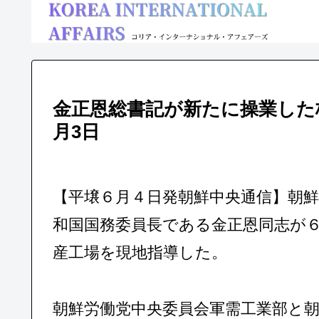
金正恩総書記が新たに操業した核
月3日
【平壌６月４日発朝鮮中央通信】朝
和国国務委員長である金正恩同志が
産工場を現地指導した。
朝鮮労働党中央委員会軍需工業部と