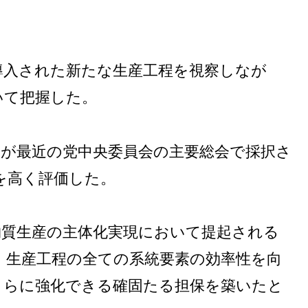
導入された新たな生産工程を視察しなが
いて把握した。
門が最近の党中央委員会の主要総会で採択さ
を高く評価した。
物質生産の主体化実現において提起される
、生産工程の全ての系統要素の効率性を向
さらに強化できる確固たる担保を築いたと