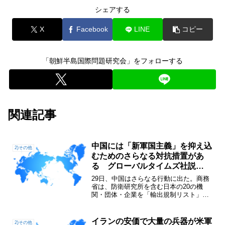
シェアする
X
Facebook
LINE
コピー
「朝鮮半島国際問題研究会」をフォローする
関連記事
中国には「新軍国主義」を抑え込
2)その他
むためのさらなる対抗措置があ
る グローバルタイムズ社説
2026年6月30日
29日、中国はさらなる行動に出た。商務
省は、防衛研究所を含む日本の20の機
関・団体・企業を「輸出規制リスト」
に、そして三井E&Sなど別の20の機関・
団体・企業を「監視リスト」に指定し
た。今年2月24日に発表された第1弾の指
イランの安価で大量の兵器が米軍
2)その他