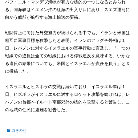
バブ・エル・マンデブ海峡が有力な標的の一つになるとみられ
る。同海峡はイエメン沖の紅海の出入り口にあり、スエズ運河⁠に
向かう船舶が航行する海上輸送の要衝。
戦闘停​止に向けた外交努力が‌続けられる中でも、イランと米国は
相互に軍事目標を攻撃したと表明。イランのアラグチ外相は１
日、レバノンに対するイスラエルの軍事行動⁠に言及し、「一つの
戦線での違反は全ての戦線における停⁠戦違反を意味する。いかな
る違反の結果についても、米国とイスラエルが責任を⁠負う」とＸ
に投稿した。
イスラエルとヒズボラの交戦は続いており、イスラエル軍は１
日、ヒ‌ズボラが⁠イスラエルに対するロケット攻撃を続ければ、レ
バノンの​首都ベイルート南部郊外の標的を攻撃すると警告し、こ
の地域の住民に避難を勧告した。
2)その他