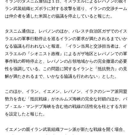
イランのタスニム通信は１日、イスラエルによるレバノンの親イ
ラン武装組織ヒズボラに対‌する攻撃を巡り、イランの交渉チーム
は仲介者を通した米国との協議を停止していると報じた。
タスニム通信は、レバノンのほか、パレスチ自治区ガザでのイス
ラエルの軍事​行動停止を巡るイランの要求が満たされるまでいか
なる協議も行われないと報道。「イラン当局と交渉担当‌者は、イ
スラエルの『シオニスト政権』によるガザ地区とレバノンでの軍
事作戦の即時停止と、レバノンの占領地域から‌の完全撤退の必要
性を強調して‌いる。この問題に関するイランと『抵抗勢力』​の見
解が満たされるまで、いかなる協議も行われない」とした。
このほか、‌イラン、イエメン、レバノン、イラクのシーア派同盟
勢力を含む「抵抗戦線」がホルム‌ズ海峡の完全な封鎖のほか、​バ
ブ・エル・マンデブ海峡を含む他の戦線の活‌性化を柱とする方針
を設定したと報じた。
イエメンの親イラン武装組織フーシ派が新⁠たな戦線を開く場合、