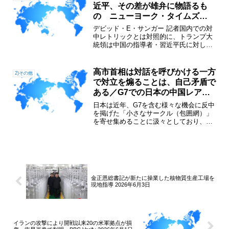
でいることが示唆され...
近平、その差が雄弁に物語るも
の ニューヨーク・タイムズ
2026年5月14日
デビッド・E・サンガー 記者国内での対
中レトリックとは対照的に、トランプ大
統領は中国の指導者・習近平氏に対して
融和的な言葉で語りかけたトランプ大統
領にとって、訪中初日は中国の指導者、
習近平氏との「個人的な関係」がすべて
高市首相は対話を呼びかける一方
2)その他
だった。「あなたは偉大...
で対立を煽ることは、自己矛盾で
ある／G7での日本の中国レアア
ース規制を巡る騒ぎに対し、中国
日本は近年、G7を含む様々な機会に反中
外務省が反論 グローバル・タイ
を掲げた「小さなサークル（包囲網）」
を寄せ集めることに汲々としており、今
ムズ 2026年6月18日
年のG7サミットにおける日本指導者の中
国関連問題での発言は特に耳障りであ
る。これは、徒党を組んで対立を煽ろう
とする日本の悪意ある試...
金正恩総書記が新たに操業した核物質生産工場を
現地指導 2026年6月3日
イランの攻撃により開戦以来20の米軍拠点が損