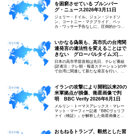
定に続くこの第2弾...
を困窮させている ブルンバー
グ・ニュース2026年3月11日
ジェリー・ドイル、ジェン・ジャドソ
ン、コートニー・マクブライド、ベッ
カ・ワッサー予告なしに、圧倒的かつ阻
止不能な戦力を投入する－。米軍による
イラン攻撃は、過去に成功してきた作戦
と同様のスタートを切ったかのように見
いかなる偽装も、高市氏の台湾関
2)その他
えた。 しかし、開戦から約2...
連発言の違法性を変えることはで
きない グローバルタイムズ(環
球時報英語版)社説 2026年1月
日本の高市早苗首相は先日、テレビ番組
29日
(訳者注：テレ朝・報道ステーション)の中
で台湾に関連して新たな発言を行い、
「あちら（台湾）で重大な事態が起きれ
ば、台湾にいる日本人やアメリカ人を救
出しに行かなければならない。それは
イランの攻撃により開戦以来20の
2)その他
我々が共同行動をとる可能...
米軍拠点が損傷、衛星画像で判
明 BBC Verify 2026年6月1日
メルリン・トーマスアレックス・マレー
マット・マーフィー記者『BBCヴェリフ
ァイ（検証）』が解析した衛星画像と動
画によると、イランは開戦以来、20の米
軍拠点を損傷させており、一連の攻撃が
公に認められているよりも広範囲に及ん
おもねるトランプ、毅然とした習
2)その他