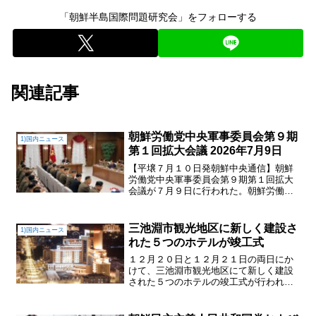
「朝鮮半島国際問題研究会」をフォローする
関連記事
朝鮮労働党中央軍事委員会第９期
1)国内ニュース
第１回拡大会議 2026年7月9日
【平壌７月１０日発朝鮮中央通信】朝鮮
労働党中央軍事委員会第９期第１回拡大
会議が７月９日に行われた。朝鮮労働党
総書記で朝鮮労働党中央軍事委員会委員
長、朝鮮民主主義人民共和国国務委員長
である敬愛する金正恩同志が、党中央軍
三池淵市観光地区に新しく建設さ
1)国内ニュース
事委員会拡大会議を指導し...
れた５つのホテルが竣工式
１２月２０日と１２月２１日の両日にか
けて、三池淵市観光地区にて新しく建設
された５つのホテルの竣工式が行われ
た。